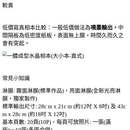
較貴
低價寫真相本比較：
一般低價做法為
噴墨輸出，
中
間隔板為低密度紙板，表面無上膜，時間久而久之
會有突起。
常見小知識
淋膜: 霧面淋膜(標準作品)，亮面淋膜(全新光亮淋
膜，獨家製作)
標準輸出尺寸: 28c m x 21c m (約12吋 X 8吋) 及 43c
m x 28c m (約18吋 X 12吋)
基本頁數: 20頁(10P)，
每頁可放照片: 一張(滿
版)~~10張(多張合併)