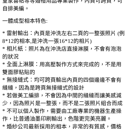
皇家喜帖等等婚禮用品專業製作，
內頁可跨頁，可
自排美編。
一體成型相本特色:
*
雷射輸出：
內頁是沖洗左右二頁的一整張照片 (例
8*12的相本,是沖洗一張16*12的相片)
*
相片紙：
照片為在沖洗店直接淋膜，不會有泡泡
的狀況
*
全面上淋膜：
用高壓製作方式來完成的，不是用
雙面膠粘貼的
*
無接縫式：
均可跨頁輸出
內頁的四個邊邊不會有
縫縫，因為是跨頁無接縫式的設計
* 若做美工編排，不會因為中間的縫縫而讓美感減
少，因為照片是一整張，而不是二張照片組合而成
* 不可以個人製作，需要由工廠專業的機器生產操
作，
比普通油墨印刷輸出，色階更完美亮麗。
* 婚紗公司最新採用的相本，非常的有質感，價格